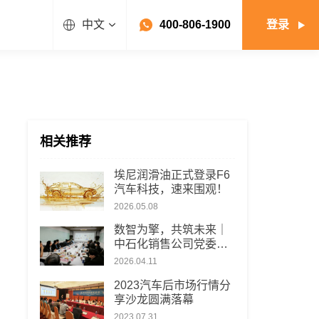
中文
400-806-1900
登录
相关推荐
埃尼润滑油正式登录F6
汽车科技，速来围观！
2026.05.08
数智为擎，共筑未来｜
中石化销售公司党委副
书记王欣一行到访F6，
2026.04.11
高度赞赏汽车后市场数
2023汽车后市场行情分
智化布局
享沙龙圆满落幕
2023.07.31