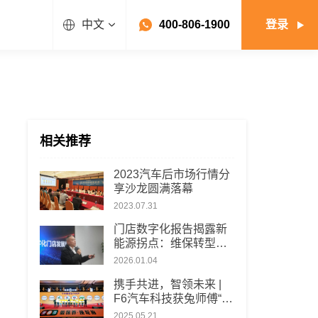
中文
400-806-1900
登录
相关推荐
2023汽车后市场行情分
享沙龙圆满落幕
2023.07.31
门店数字化报告揭露新
能源拐点：维保转型已
成“生存必答题”
2026.01.04
携手共进，智领未来 |
F6汽车科技获兔师傅“十
年最佳合作伙伴”奖
2025.05.21