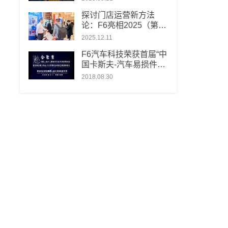
探讨门店运营新方法
论：F6亮相2025（第十
届）汽车服务连锁发展
2025.12.11
论坛
F6汽车科技荣获首届“中
国卡斯夫-汽车易损件经
销商百强”软件服务卓越
2018.08.30
奖