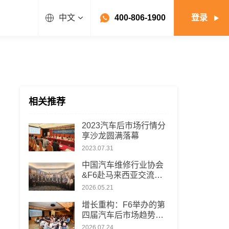
中文
400-806-1900
登录
相关推荐
2023汽车后市场行情分
享沙龙圆满落幕
2023.07.31
中国汽车维修行业协会
&F6赴马来西亚交流考
察
2026.05.21
增长重构：F6举办的第
四届汽车后市场趋势洞
察沙龙圆满落幕
2026.07.24