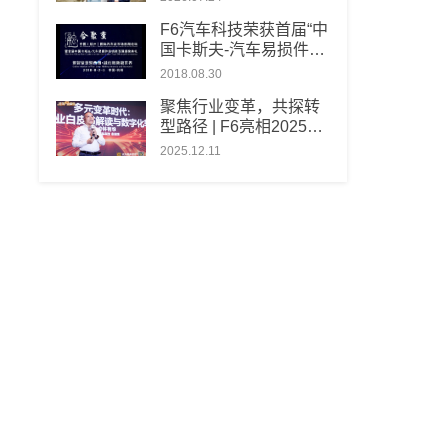
F6汽车科技荣获首届“中
国卡斯夫-汽车易损件经
销商百强”软件服务卓越
2018.08.30
奖
聚焦行业变革，共探转
型路径 | F6亮相2025汽
车服务世界超级大会
2025.12.11